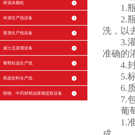
啤酒杀菌机
1.瓶
2.瓶
米酒生产线设备
洗，以
黄酒生产线设备
3.灌
威士忌蒸馏设备
准确的
4.封
葡萄粒选生产线
5.标
果蔬饮料生产线
6.质
植物、中药材精油蒸馏提取设备
7.包
葡萄酒
1.准
成。