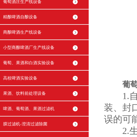
葡萄酒庄生产线设备
精酿啤酒自酿设备
商酿啤酒生产线设备
小型商酿啤酒厂生产线设备
葡萄、果酒和白酒实验设备
高校啤酒实验设备
葡
果酒、饮料前处理设备
1.自
装、封
啤酒、葡萄酒、果酒过滤机
误的可
膜过滤机-澄清过滤除菌
2.生