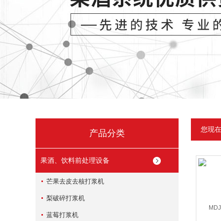
您现
产品分类
果酒、饮料前处理设备
芒果去皮去核打浆机
梨破碎打浆机
蓝莓打浆机