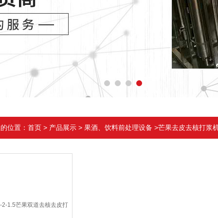
在的位置：
首页
>
产品展示
>
果酒、饮料前处理设备
>芒果去皮去核打浆