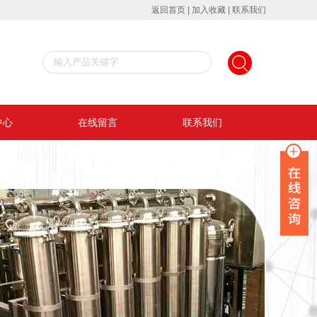
返回首页
|
加入收藏
|
联系我们
中心
在线留言
联系我们