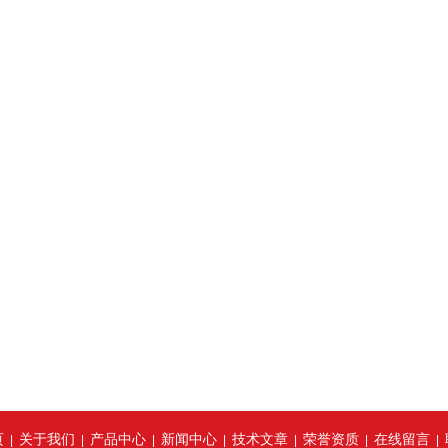
页
关于我们
产品中心
新闻中心
技术文章
荣誉资质
在线留言
|
|
|
|
|
|
|