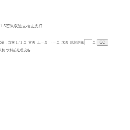
2-1.5芒果双道去核去皮打
机 饮料前处理设备
记录，当前 1 / 1 页 首页 上一页 下一页 末页 跳转到第
页