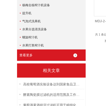
杨梅去核榨汁机设备
提升机
MDJ-
气泡式洗果机
水果分选清洗设备
浆
共 1 条
螺旋榨汁机
水果打浆榨汁机
查看更多
相关文章
高校葡萄酒实验设备达到国家食品卫生级标准
酵素陶瓷膜过滤机的适用范围及工作原理
葡萄酒果酒错流过滤机可用于精细化工产品的提纯工序