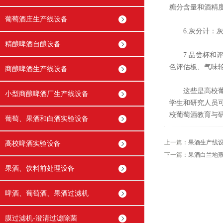
糖分含量和酒精
葡萄酒庄生产线设备
6.灰分计：灰
精酿啤酒自酿设备
7.品尝杯和评
色评估板、气味
商酿啤酒生产线设备
这些是高校葡萄
小型商酿啤酒厂生产线设备
学生和研究人员
校葡萄酒教育与
葡萄、果酒和白酒实验设备
上一篇：
果酒生产线
高校啤酒实验设备
下一篇：
果酒白兰地
果酒、饮料前处理设备
啤酒、葡萄酒、果酒过滤机
膜过滤机-澄清过滤除菌