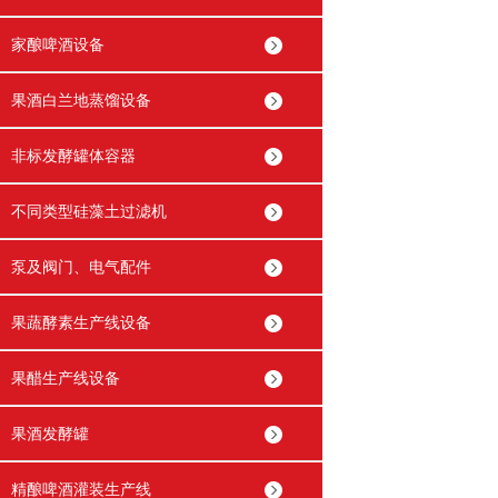
家酿啤酒设备
果酒白兰地蒸馏设备
非标发酵罐体容器
不同类型硅藻土过滤机
泵及阀门、电气配件
果蔬酵素生产线设备
果醋生产线设备
果酒发酵罐
精酿啤酒灌装生产线