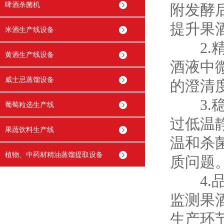
啤酒杀菌机
附发酵
提升果
米酒生产线设备
2.精
黄酒生产线设备
酒液中
威士忌蒸馏设备
的澄清
3.稳
葡萄粒选生产线
过低温
果蔬饮料生产线
温和杀
植物、中药材精油蒸馏提取设备
质问题
4.品
监测果
生产环