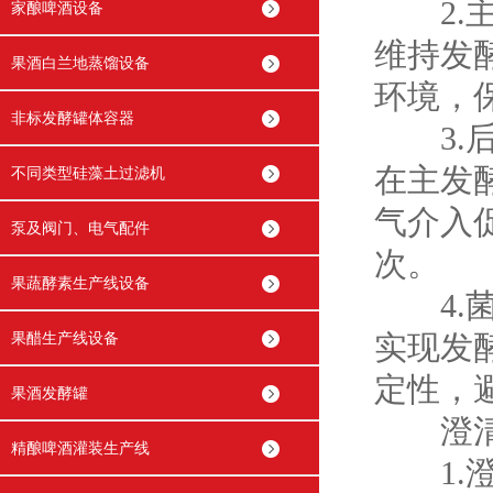
2.主
家酿啤酒设备
维持发
果酒白兰地蒸馏设备
环境，
非标发酵罐体容器
3.后
在主发
不同类型硅藻土过滤机
气介入
泵及阀门、电气配件
次。
果蔬酵素生产线设备
4.菌
果醋生产线设备
实现发
定性，
果酒发酵罐
澄清过
精酿啤酒灌装生产线
1.澄