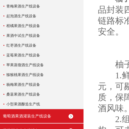
青梅果酒生产线设备
品封装
起泡酒生产线设备
链路标
柑橘果酒生产线设备
安全。
果酒中试生产线设备
红枣酒生产线设备
蓝莓果酒生产线设备
柚子果
苹果蒸馏酒生产线设备
1.鲜
猕猴桃果酒生产线设备
元，可
杨梅果酒生产线设备
桑葚果酒生产线设备
质，保
小型果酒酿造生产线
酒风味
葡萄酒果酒灌装生产线设备
2.组