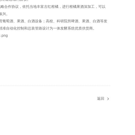
略合作协议，依托当地丰富古红柑橘，进行柑橘果酒深加工，可以
振兴。
营葡萄酒、果酒、白酒设备；高校、科研院所啤酒、果酒、白酒等发
精准自动化控制和总装管路设计为一体发酵系统优质供货商。
返回