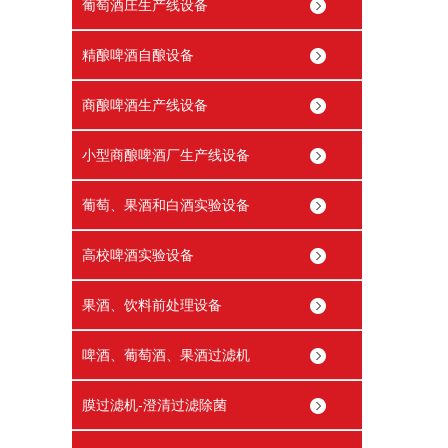
葡萄酒庄生产线设备
精酿啤酒自酿设备
商酿啤酒生产线设备
小型商酿啤酒厂生产线设备
葡萄、果酒和白酒实验设备
高校啤酒实验设备
果酒、饮料前处理设备
啤酒、葡萄酒、果酒过滤机
膜过滤机-澄清过滤除菌