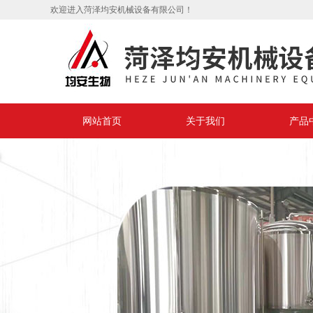
欢迎进入菏泽均安机械设备有限公司！
网站首页
关于我们
产品