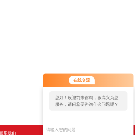
在线交流
您好！欢迎前来咨询，很高兴为您
服务，请问您要咨询什么问题呢？
联系我们