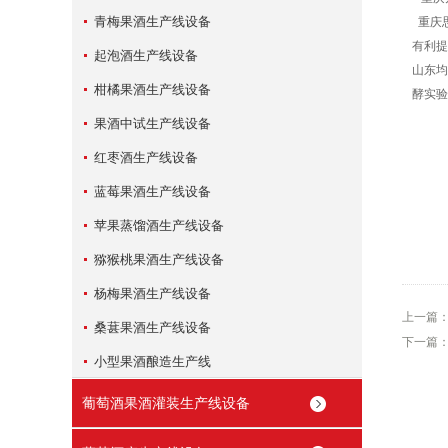
青梅果酒生产线设备
重庆
有利提
起泡酒生产线设备
山东均
柑橘果酒生产线设备
酵实验
果酒中试生产线设备
红枣酒生产线设备
蓝莓果酒生产线设备
苹果蒸馏酒生产线设备
猕猴桃果酒生产线设备
杨梅果酒生产线设备
上一篇
桑葚果酒生产线设备
下一篇
小型果酒酿造生产线
葡萄酒果酒灌装生产线设备