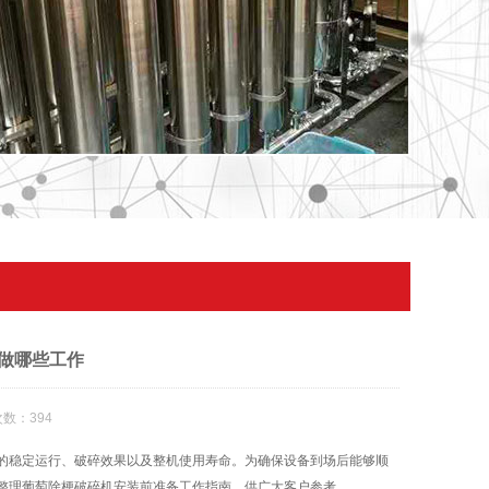
做哪些工作
次数：394
稳定运行、破碎效果以及整机使用寿命。为确保设备到场后能够顺
整理葡萄除梗破碎机安装前准备工作指南，供广大客户参考。