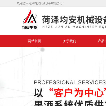
欢迎进入菏泽均安机械设备有限公司！
网站首页
关于我们
产品