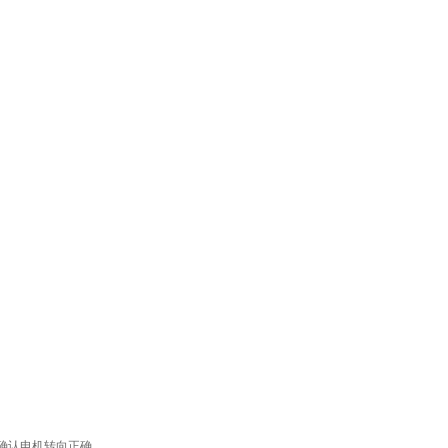
确认电机转向正确。