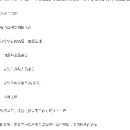
 水源与管路
清洗用水的接入点
排水管路畅通，位置合理
润滑与油品准备
安装工具与人员准备
安装前检查清单(速查表)
温馨提示
完成后，还需进行以下工作方可投入生产：
检查：安装完毕后检查各紧固部位是否牢固，并清理机内杂物