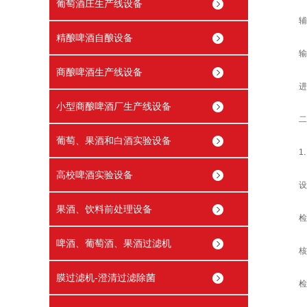
葡萄酒庄生产线设备
辅助
精酿啤酒自酿设备
输浆
商酿啤酒生产线设备
进料
小型商酿啤酒厂生产线设备
二、
葡萄、果酒和白酒实验设备
1.
高校啤酒实验设备
设备
果酒、饮料前处理设备
检查
啤酒、葡萄酒、果酒过滤机
核对
膜过滤机-澄清过滤除菌
检查