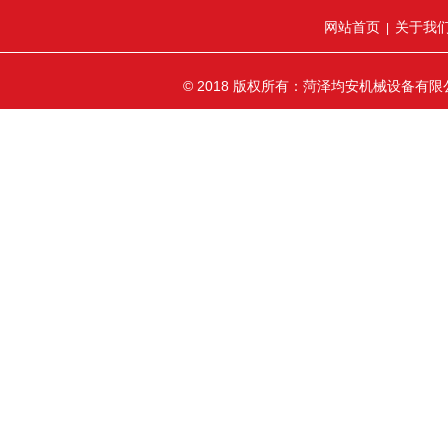
网站首页
关于我
|
© 2018 版权所有：菏泽均安机械设备有